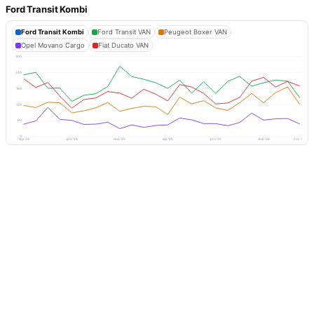
Ford Transit Kombi
Ford Transit Kombi
Ford Transit VAN
Peugeot Boxer VAN
Opel Movano Cargo
Fiat Ducato VAN
300
240
180
120
60
0
srp '24
pro '24
dub '25
srp '25
pro '25
dub '26
čvc '26