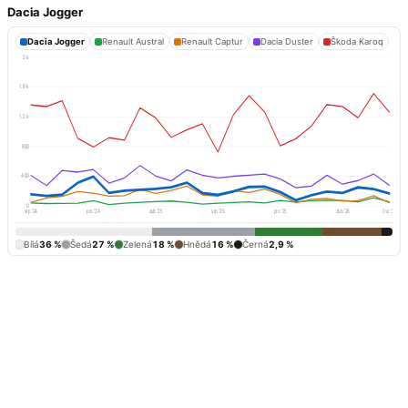
Dacia Jogger
Dacia Jogger
Renault Austral
Renault Captur
Dacia Duster
Škoda Karoq
2 k
1.6 k
1.2 k
800
400
0
srp '24
pro '24
dub '25
srp '25
pro '25
dub '26
čvc '26
Bílá
36 %
Šedá
27 %
Zelená
18 %
Hnědá
16 %
Černá
2,9 %